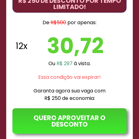
R$ 250 DE DESCONTO POR TEMPO
LIMITADO!
De
R$500
por apenas:
30,72
12x
Ou
R$ 297
à vista.
Essa condição vai expirar!
Garanta agora sua vaga com
R$ 250 de economia:
QUERO APROVEITAR O
DESCONTO