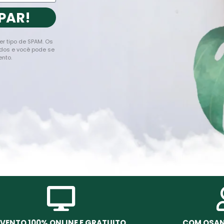
PAR!
r tipo de SPAM. Os
dos e você pode se
nto.
EVENTO 100% ONLINE E GRATUITO
COM OSA