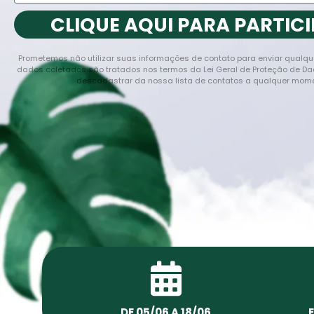
CLIQUE AQUI PARA PARTICI
Prometemos não utilizar suas informações de contato para enviar qualque
dados coletados são tratados nos termos da Lei Geral de Proteção de Da
descadastrar da nossa lista de contatos a qualquer mome
DE 05/06 A
18/06