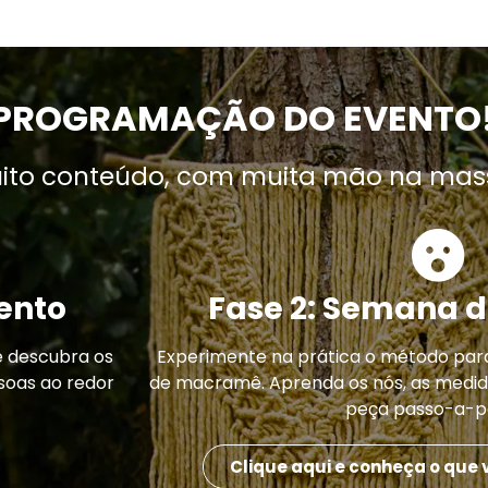
PROGRAMAÇÃO DO EVENTO
uito conteúdo, com muita mão na mas
ento
Fase 2: Semana 
 descubra os
Experimente na prática o método para
soas ao redor
de macramê. Aprenda os nós, as medid
peça passo-a-p
Clique aqui e conheça o que 