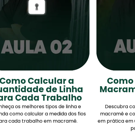
Como Calcular a
Como 
uantidade de Linha
Macram
ara Cada Trabalho
heça os melhores tipos de linha e
Descubra co
nda como calcular a medida dos fios
macramê e co
ara cada trabalho em macramê.
em prática em 
p