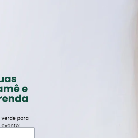
uas
amê e
 renda
o verde para
 evento: